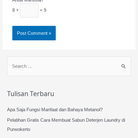
8 +
= 9
S
e
a
r
Tulisan Terbaru
c
h
Apa Saja Fungsi Manfaat dan Bahaya Metanol?
f
Pelatihan Gratis Cara Membuat Sabun Deterjen Laundry di
o
Purwokerto
r