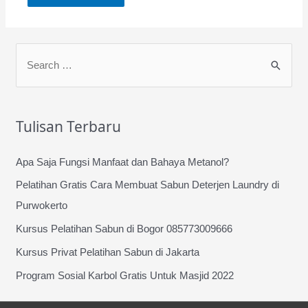
S
e
a
r
Tulisan Terbaru
c
h
Apa Saja Fungsi Manfaat dan Bahaya Metanol?
f
Pelatihan Gratis Cara Membuat Sabun Deterjen Laundry di
o
Purwokerto
r
Kursus Pelatihan Sabun di Bogor 085773009666
:
Kursus Privat Pelatihan Sabun di Jakarta
Program Sosial Karbol Gratis Untuk Masjid 2022